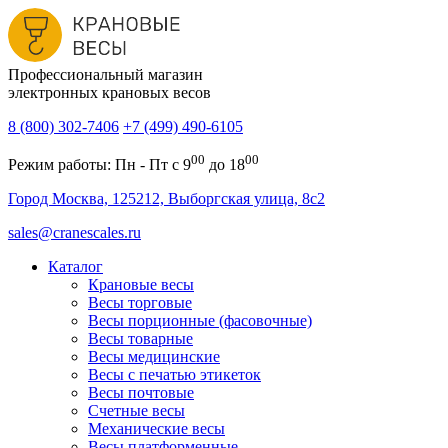
Профессиональный магазин
электронных крановых весов
8 (800) 302-7406
+7 (499) 490-6105
00
00
Режим работы: Пн - Пт с 9
до 18
Город Москва, 125212, Выборгская улица, 8с2
sales@cranescales.ru
Каталог
Крановые весы
Весы торговые
Весы порционные (фасовочные)
Весы товарные
Весы медицинские
Весы с печатью этикеток
Весы почтовые
Счетные весы
Механические весы
Весы платформенные